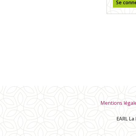
Se conn
Mentions légal
EARL La 