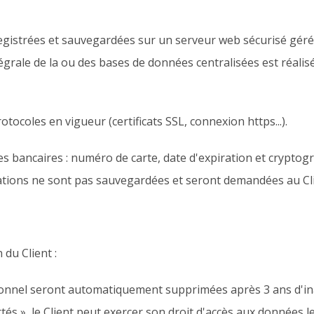
gistrées et sauvegardées sur un serveur web sécurisé géré p
grale de la ou des bases de données centralisées est réalis
rotocoles en vigueur (certificats SSL, connexion https...).
s bancaires : numéro de carte, date d'expiration et cryptog
tions ne sont pas sauvegardées et seront demandées au Cli
 du Client :
sonnel seront automatiquement supprimées après 3 ans d'inac
és », le Client peut exercer son droit d'accès aux données le 