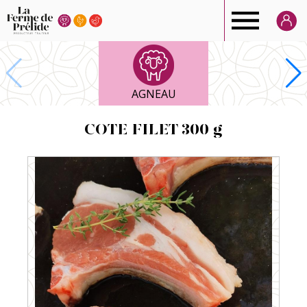
Ferme
de
AGNEAU
Prélide
COTE FILET 300 g