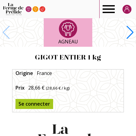
Ferme
de
AGNEAU
Prélide
GIGOT ENTIER 1 kg
Origine
France
Prix
28,66 €
(
28,66 €
/ kg)
Se connecter