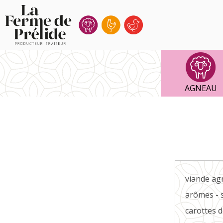
Ferme
de
Prélide
AGNEAU
viande agn
arômes - 
carottes 