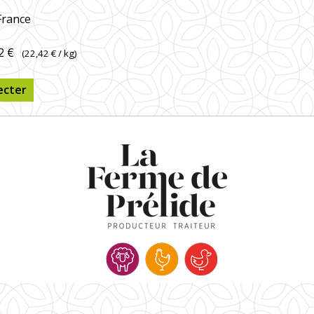
France
2 €
(
22,42 €
/ kg)
ecter