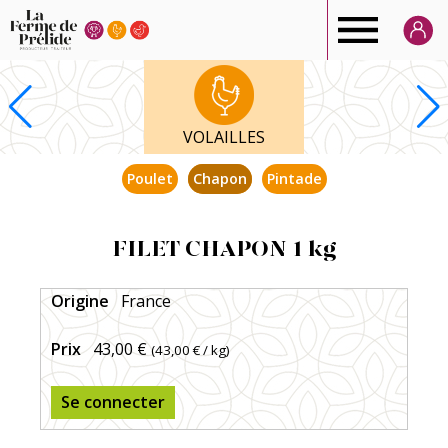
Ferme
de
VOLAILLES
Prélide
Poulet
Chapon
Pintade
FILET CHAPON 1 kg
Origine
France
Prix
43,00 €
(
43,00 €
/ kg)
Se connecter