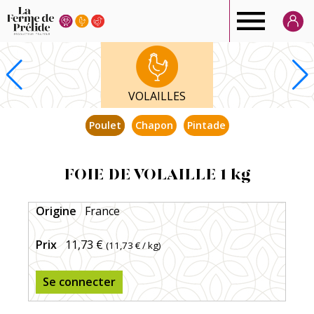
Ferme
de
VOLAILLES
Prélide
Poulet
Chapon
Pintade
FOIE DE VOLAILLE 1 kg
Origine
France
Prix
11,73 €
(
11,73 €
/ kg)
Se connecter