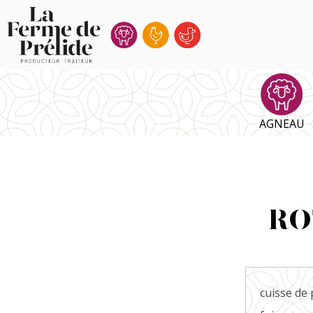
Ferme
de
Prélide
AGNEAU
RO
cuisse de 