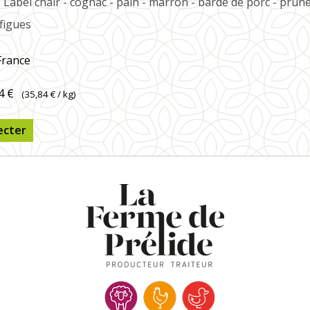
- Label chair - cognac - pain - marron - barde de porc - prun
 figues
France
4 €
(
35,84 €
/ kg)
ecter