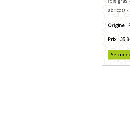
foie gras 
abricots -
Origine
Prix
35,8
Se conn