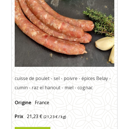
cuisse de poulet - sel - poivre - épices Belay -
cumin - raz el hanout - miel - cognac
Origine
France
Prix
21,23 €
(
21,23 €
/ kg)