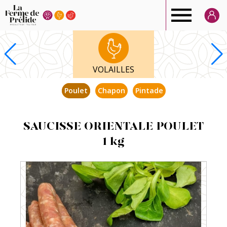
Ferme
de
VOLAILLES
Prélide
Poulet
Chapon
Pintade
SAUCISSE ORIENTALE POULET
1 kg