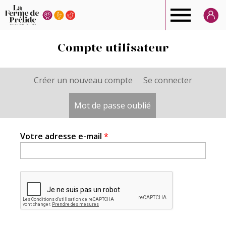
Ferme
de
Compte utilisateur
Prélide
Créer un nouveau compte
Se connecter
Onglets
principaux
Mot de passe oublié
(onglet actif)
Votre adresse e-mail
*